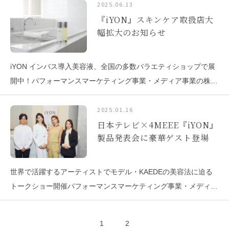
地：東京都新宿区、代表取締役社長：河端伸一郎、証券コード：
2025.06.13
『iYON』スキンケア取扱店大
2122、以下インタースペース）のグループ会社である4MEEE
幅拡大のお知らせ
iYON インバス導入美容液、全国の多数バラエティショップで展
開中！パフォーマンスマーケティング事業・メディア事業の株式
会社インタースペース（所在地：東京都新宿区、代表取締役社
長：河端伸一郎、証券コード：2122、以下インタースペース）
2025.01.16
日本テレビ×4MEEE『iYON』
のグループ会社である4MEEE株式会社（所在地：東京
製品発表会に豪華ゲスト登場
世界で活躍するアーティストでモデル・KAEDEの美容法に迫る
トークショー開催パフォーマンスマーケティング事業・メディア
事業の株式会社インタースペース（所在地：東京都新宿区、代表
取締役社長：河端伸一郎、証券コード：2122、以下インタース
1
2