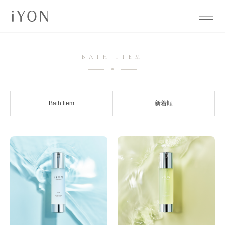
BATH ITEM
Bath Item
新着順